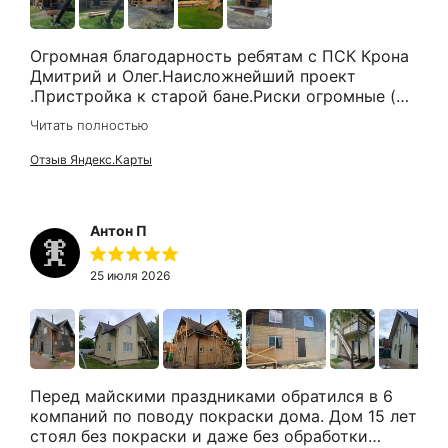
Огромная благодарность ребятам с ПСК Крона
Дмитрий и Олег.Наисложнейший проект
.Пристройка к старой бане.Риски огромные (
усадки, развенцовка и т.д) Никто не
Читать полностью
брался.Только Дмитрий через 12
итерацией,согласований и споров
Отзыв Яндекс.Карты
согласился.Организация по
документам,доставка ,материалы все четко и
честно.Мы ждали когда освободится лучшая
Антон П
бригада - два Дмитрия старший и младший и
бригадир Александр.Работали с утра до ночи
быстро аккуратно без проблем вообще.Муж (
25 июля 2026
очень привередливый) и тот остался доволен)
Рекомендую Удач вам !! Спасибо за реализацию
моей мечты!
Перед майскими праздниками обратился в 6
компаний по поводу покраски дома. Дом 15 лет
стоял без покраски и даже без обработки