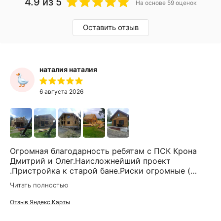
4.9
из 5
На основе 59 оценок
Оставить отзыв
наталия наталия
6 августа 2026
Огромная благодарность ребятам с ПСК Крона
Дмитрий и Олег.Наисложнейший проект
.Пристройка к старой бане.Риски огромные (
усадки, развенцовка и т.д) Никто не
Читать полностью
брался.Только Дмитрий через 12
итерацией,согласований и споров
Отзыв Яндекс.Карты
согласился.Организация по документам,доставка
,материалы все четко и честно.Мы ждали когда