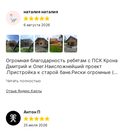
наталия наталия
6 августа 2026
Огромная благодарность ребятам с ПСК Крона
Дмитрий и Олег.Наисложнейший проект
.Пристройка к старой бане.Риски огромные (
усадки, развенцовка и т.д) Никто не
Читать полностью
брался.Только Дмитрий через 12
итерацией,согласований и споров
Отзыв Яндекс.Карты
согласился.Организация по документам,доставка
,материалы все четко и честно.Мы ждали когда
освободится лучшая бригада - два Дмитрия
Антон П
старший и младший и бригадир
Александр.Работали с утра до ночи быстро
аккуратно без проблем вообще.Муж ( очень
25 июля 2026
привередливый) и тот остался доволен)