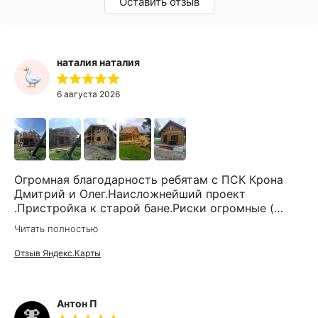
Оставить отзыв
наталия наталия
6 августа 2026
Огромная благодарность ребятам с ПСК Крона
Дмитрий и Олег.Наисложнейший проект
.Пристройка к старой бане.Риски огромные (
усадки, развенцовка и т.д) Никто не
Читать полностью
брался.Только Дмитрий через 12
итерацией,согласований и споров
Отзыв Яндекс.Карты
согласился.Организация по документам,доставка
,материалы все четко и честно.Мы ждали когда
освободится лучшая бригада - два Дмитрия
Антон П
старший и младший и бригадир